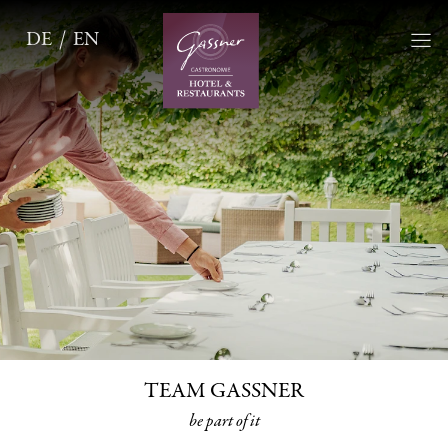
DE
EN
TEAM GASSNER
be part of it