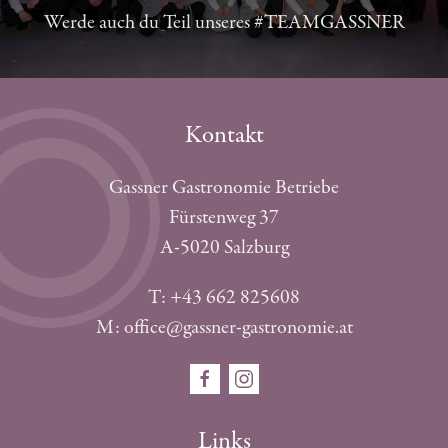
Werde auch du Teil unseres #TEAMGASSNER
Kontakt
Gassner Gastronomie Betriebe
Fürstenweg 37
A-5020 Salzburg
T: +43 662 825608
M: office@gassner-gastronomie.at
Links