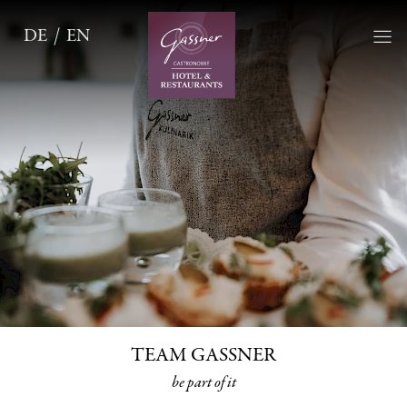
DE
EN
TEAM GASSNER
be part of it